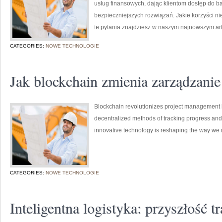
usług finansowych, dając klientom dostęp do b
bezpieczniejszych rozwiązań. Jakie korzyści n
te pytania znajdziesz w naszym najnowszym art
CATEGORIES:
NOWE TECHNOLOGIE
Jak blockchain zmienia zarządzanie
Blockchain revolutionizes project management b
decentralized methods of tracking progress and 
innovative technology is reshaping the way we
CATEGORIES:
NOWE TECHNOLOGIE
Inteligentna logistyka: przyszłość tr