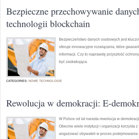
Bezpieczne przechowywanie danyc
technologii blockchain
Bezpieczeństwo danych osobowych jest kluczow
oferuje innowacyjne rozwiązania, które gwara
informacji. Czy to naprawdę przyszłość ochron
być zaskakująca.
CATEGORIES:
NOWE TECHNOLOGIE
Rewolucja w demokracji: E-demokr
W Polsce od lat narasta rewolucja w demokracji
Obecnie wiele instytucji i organizacji korzysta
angażować obywateli w proces podejmowania d