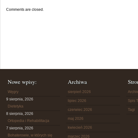
Comments are closed.
Nowe wpisy:
Archiwa
Stro
Węgry
sierpień 2026
Arch
9 sierpnia, 2026
lipiec 2026
Spis T
Dietetyka
czerwiec 2026
Tagi
8 sierpnia, 2026
maj 2026
Ortopedia i Rehabilitacja
kwiecień 2026
7 sierpnia, 2026
Bohaterowie, w których się
marzec 2026