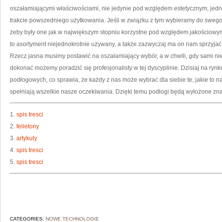
NA
oszałamiającymi właściwościami, nie jedynie pod względem estetycznym, jedna
trakcie powszedniego użytkowania. Jeśli w związku z tym wybieramy do swego
żeby były one jak w największym stopniu korzystne pod względem jakościowy
to asortyment niejednokrotnie używany, a także zazwyczaj ma on nam sprzyjać p
Rzecz jasna musimy postawić na oszałamiający wybór, a w chwili, gdy sami nie
dokonać możemy poradzić się profesjonalisty w tej dyscyplinie. Dzisiaj na rynku
podłogowych, co sprawia, że każdy z nas może wybrać dla siebie te, jakie to
spełniają wszelkie nasze oczekiwania. Dzięki temu podłogi będą wyłożone zn
1.
spis tresci
2.
felietony
3.
artykuly
4.
spis tresci
5.
spis tresci
CATEGORIES:
NOWE TECHNOLOGIE