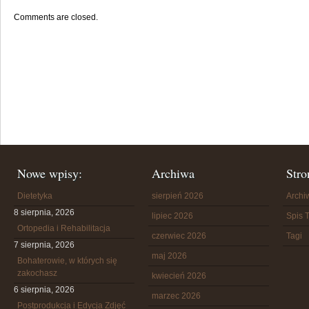
Comments are closed.
Nowe wpisy:
Archiwa
Stro
Dietetyka
sierpień 2026
Arch
8 sierpnia, 2026
lipiec 2026
Spis T
Ortopedia i Rehabilitacja
czerwiec 2026
Tagi
7 sierpnia, 2026
maj 2026
Bohaterowie, w których się
zakochasz
kwiecień 2026
6 sierpnia, 2026
marzec 2026
Postprodukcja i Edycja Zdjęć