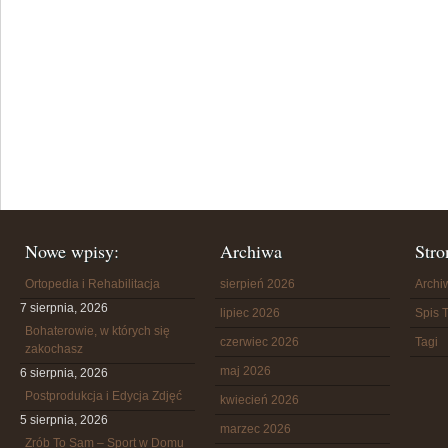
Nowe wpisy:
Archiwa
Stro
Ortopedia i Rehabilitacja
sierpień 2026
Arch
7 sierpnia, 2026
lipiec 2026
Spis T
Bohaterowie, w których się
czerwiec 2026
Tagi
zakochasz
maj 2026
6 sierpnia, 2026
Postprodukcja i Edycja Zdjęć
kwiecień 2026
5 sierpnia, 2026
marzec 2026
Zrób To Sam – Sport w Domu