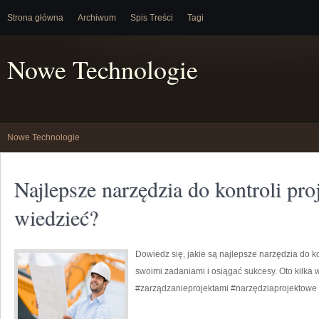
Strona główna
Archiwum
Spis Treści
Tagi
Nowe Technologie
Nowe Technologie
Najlepsze narzędzia do kontroli pr
wiedzieć?
Dowiedz się, jakie są najlepsze narzędzia do k
swoimi zadaniami i osiągać sukcesy. Oto kilka
#zarządzanieprojektami #narzędziaprojektowe