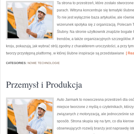
Ta strona to przestrzeń, które zostało stworzon
parach. Witryna koncentruje się tematyki ślubn
To nie jest wyłącznie baza artykułów, ale równ
wizerunek spotyka się z organizacją. Polecam Tr
Ślubny. Na stronie użytkownik znajdzie bogate 
trendów, a także organizacyjnych szczegółów.
kroju, pokazują, jak wybrać strój zgodny z charakterem uroczystości, a przy ty
tworzy przystępną platformę, w której ślubne inspiracje są przedstawiane
[ Rea
CATEGORIES:
NOWE TECHNOLOGIE
Przemysł i Produkcja
Auto Jarmark to nowoczesna przestrzeń dla osób
miejsce tworzone z myślą o czytelnikach, któr
związanych z motoryzacją, ale jednocześnie szu
sposób. Strona skupia się na tym, co dla kiero
obserwujących rozwój branży jest naprawdę ist