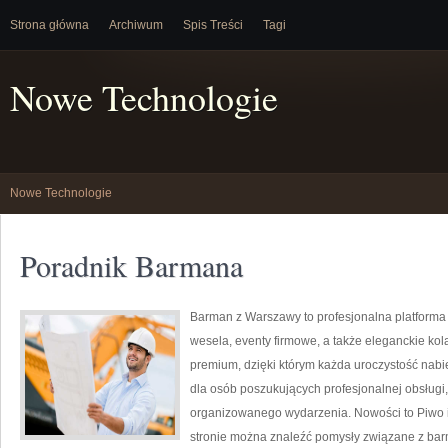
Strona główna
Archiwum
Spis Treści
Tagi
Nowe Technologie
Nowe Technologie
Poradnik Barmana
Barman z Warszawy to profesjonalna platforma
wesela, eventy firmowe, a także eleganckie kola
premium, dzięki którym każda uroczystość nabi
dla osób poszukujących profesjonalnej obsługi
organizowanego wydarzenia. Nowości to Piwo i 
stronie można znaleźć pomysły związane z ba