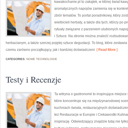
kawakochanie.pl to zakątek, w której świat kawy
aromatycznych napojów zamienia się w konkretne
zbiór tematów. To portal poradnikowy, który zos
wielbicieli herbaty, a także dla tych, którzy p
rytuały związane z parzeniem ulubionych napo
i Sztuce. Na stronie można znaleźć rozbudowa
herbacianym, a także szerzej pojętej sztuce degustacji. To blog, które zestawia
czemu zarówno początkujący, jak i bardziej doświadczeni
[ Read More ]
CATEGORIES:
NOWE TECHNOLOGIE
Testy i Recenzje
Ta witryna o gastronomii to inspirujące miejsce
które koncentruje się na międzynarodowej sceni
kuchniach świata, restauracyjnych doświadczeni
też Restauracje w Europie i Ciekawostki Kulinar
inspirację. Odwiedzający znajdzie tutaj nie tylko