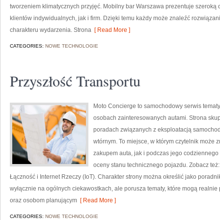
tworzeniem klimatycznych przyjęć. Mobilny bar Warszawa prezentuje szeroką 
klientów indywidualnych, jak i firm. Dzięki temu każdy może znaleźć rozwiąz
charakteru wydarzenia. Strona
[ Read More ]
CATEGORIES:
NOWE TECHNOLOGIE
Przyszłość Transportu
Moto Concierge to samochodowy serwis tematyc
osobach zainteresowanych autami. Strona skup
poradach związanych z eksploatacją samochod
wtórnym. To miejsce, w którym czytelnik może
zakupem auta, jak i podczas jego codziennego
oceny stanu technicznego pojazdu. Zobacz też:
Łączność i Internet Rzeczy (IoT). Charakter strony można określić jako poradn
wyłącznie na ogólnych ciekawostkach, ale porusza tematy, które mogą realn
oraz osobom planującym
[ Read More ]
CATEGORIES:
NOWE TECHNOLOGIE