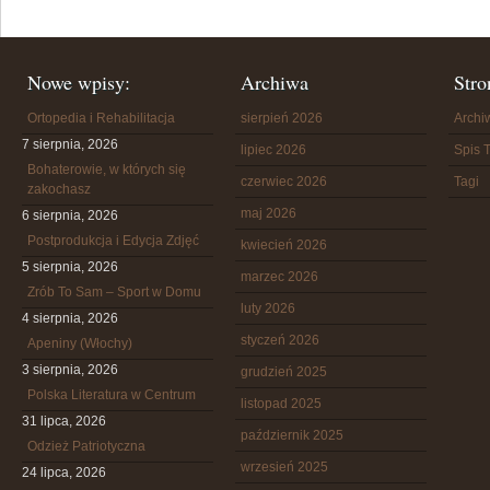
Nowe wpisy:
Archiwa
Stro
Ortopedia i Rehabilitacja
sierpień 2026
Arch
7 sierpnia, 2026
lipiec 2026
Spis T
Bohaterowie, w których się
czerwiec 2026
Tagi
zakochasz
maj 2026
6 sierpnia, 2026
Postprodukcja i Edycja Zdjęć
kwiecień 2026
5 sierpnia, 2026
marzec 2026
Zrób To Sam – Sport w Domu
luty 2026
4 sierpnia, 2026
styczeń 2026
Apeniny (Włochy)
3 sierpnia, 2026
grudzień 2025
Polska Literatura w Centrum
listopad 2025
31 lipca, 2026
październik 2025
Odzież Patriotyczna
wrzesień 2025
24 lipca, 2026