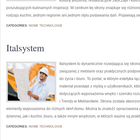
kulturę jedzenia, restauracyjne zwyczaje i kuli
poszukujących kulinarnych inspiracji. W centrum tej strony znajduje się różn
rodzaju kuchni, jednym regionie ani jednym stylu podawania dań. Pojawiają si
CATEGORIES:
NOWE TECHNOLOGIE
Italsystem
Italsystem to dynamicznie rozwijająca się strona
związanej z meblami oraz praktycznych podpow
do życia i biuro. To portal, w którym estetyka ł
materiał powstaje z myślą o użytkownikach, kt
dotyczących wyposażenia wnętrz i szeroko rozu
i Trendy w Meblarstwie. Strona została stworzo
elementy wyposażenia do różnych stref domu. Można tu znaleźć opracowania
dziennej, jak i kuchni, biuru, a także innym wnętrzom, w których ważne są prak
CATEGORIES:
NOWE TECHNOLOGIE