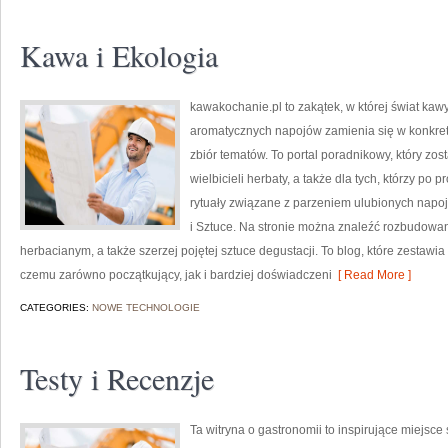
Kawa i Ekologia
kawakochanie.pl to zakątek, w której świat kawy
aromatycznych napojów zamienia się w konkretne
zbiór tematów. To portal poradnikowy, który zos
wielbicieli herbaty, a także dla tych, którzy p
rytuały związane z parzeniem ulubionych napo
i Sztuce. Na stronie można znaleźć rozbudowa
herbacianym, a także szerzej pojętej sztuce degustacji. To blog, które zestawia
czemu zarówno początkujący, jak i bardziej doświadczeni
[ Read More ]
CATEGORIES:
NOWE TECHNOLOGIE
Testy i Recenzje
Ta witryna o gastronomii to inspirujące miejsce