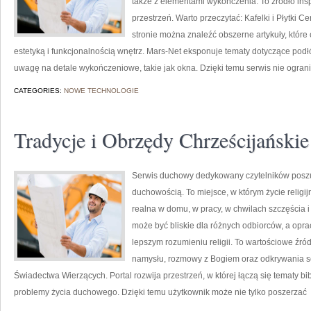
także z elementami wykończenia. To źródło ins
przestrzeń. Warto przeczytać: Kafelki i Płytki
stronie można znaleźć obszerne artykuły, które
estetyką i funkcjonalnością wnętrz. Mars-Net eksponuje tematy dotyczące pod
uwagę na detale wykończeniowe, takie jak okna. Dzięki temu serwis nie ogran
CATEGORIES:
NOWE TECHNOLOGIE
Tradycje i Obrzędy Chrześcijańskie
Serwis duchowy dedykowany czytelników poszuk
duchowością. To miejsce, w którym życie religij
realna w domu, w pracy, w chwilach szczęścia i
może być bliskie dla różnych odbiorców, a opr
lepszym rozumieniu religii. To wartościowe źród
namysłu, rozmowy z Bogiem oraz odkrywania se
Świadectwa Wierzących. Portal rozwija przestrzeń, w której łączą się tematy bi
problemy życia duchowego. Dzięki temu użytkownik może nie tylko poszerzać