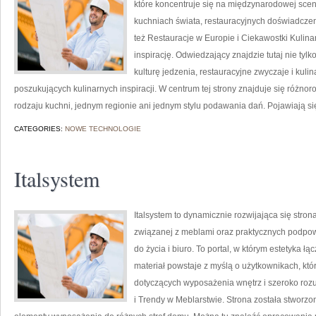
które koncentruje się na międzynarodowej sceni
kuchniach świata, restauracyjnych doświadczeni
też Restauracje w Europie i Ciekawostki Kulinar
inspirację. Odwiedzający znajdzie tutaj nie tylko
kulturę jedzenia, restauracyjne zwyczaje i kuli
poszukujących kulinarnych inspiracji. W centrum tej strony znajduje się różn
rodzaju kuchni, jednym regionie ani jednym stylu podawania dań. Pojawiają si
CATEGORIES:
NOWE TECHNOLOGIE
Italsystem
Italsystem to dynamicznie rozwijająca się strona
związanej z meblami oraz praktycznych podpow
do życia i biuro. To portal, w którym estetyka ł
materiał powstaje z myślą o użytkownikach, kt
dotyczących wyposażenia wnętrz i szeroko rozu
i Trendy w Meblarstwie. Strona została stworzo