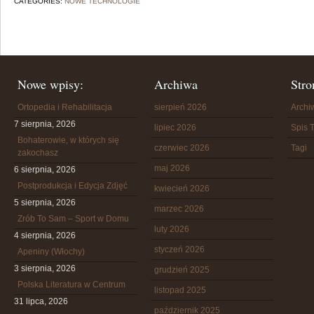
CATEGORIES:
NOWE TECHNOLOGIE
Nowe wpisy:
Archiwa
Stro
Ortopedia i Rehabilitacja
sierpień 2026
Arch
7 sierpnia, 2026
lipiec 2026
Spis T
Bohaterowie, w których się
czerwiec 2026
Tagi
zakochasz
maj 2026
6 sierpnia, 2026
Postprodukcja i Edycja Zdjęć
kwiecień 2026
5 sierpnia, 2026
marzec 2026
Zrób To Sam – Sport w Domu
luty 2026
4 sierpnia, 2026
styczeń 2026
Apeniny (Włochy)
3 sierpnia, 2026
grudzień 2025
Polska Literatura w Centrum
listopad 2025
31 lipca, 2026
październik 2025