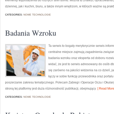
elementy wyposażenia do różnych stref domu. Można tu znaleźć opracowania
dziennej, jak i kuchni, biuru, a także innym wnętrzom, w których ważne są prak
CATEGORIES:
NOWE TECHNOLOGIE
Badania Wzroku
Ta serwis to bogaty merytorycznie serwis info
centralne miejsce zajmują zagadnienia związane 
badania wzroku oraz eksperta od doboru rozwią
widać, że jest to serwis adresowany do osób db
się zarówno na jakości widzenia na co dzień, 
łączy w sobie funkcję przewodnika oraz portalu
poszerzanie zakresu tematycznego. Polecam Zabiegi i Operacje Oczu i Okula
stroną tej platformy jest duża różnorodność publikacji, obejmujący
[ Read More
CATEGORIES:
NOWE TECHNOLOGIE