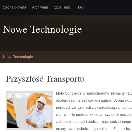
Strona główna
Archiwum
Spis Treści
Tagi
Nowe Technologie
Nowe Technologie
Przyszłość Transportu
Moto Concierge to samochodowy serwis tematyc
osobach zainteresowanych autami. Strona skup
poradach związanych z eksploatacją samochod
wtórnym. To miejsce, w którym czytelnik może
zakupem auta, jak i podczas jego codziennego
oceny stanu technicznego pojazdu. Zobacz też: