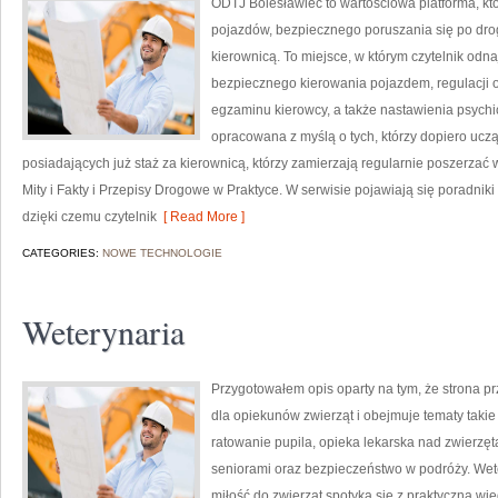
ODTJ Bolesławiec to wartościowa platforma, k
pojazdów, bezpiecznego poruszania się po dro
kierownicą. To miejsce, w którym czytelnik odn
bezpiecznego kierowania pojazdem, regulacji 
egzaminu kierowcy, a także nastawienia psychi
opracowana z myślą o tych, którzy dopiero uczą
posiadających już staż za kierownicą, którzy zamierzają regularnie poszerzać 
Mity i Fakty i Przepisy Drogowe w Praktyce. W serwisie pojawiają się poradn
dzięki czemu czytelnik
[ Read More ]
CATEGORIES:
NOWE TECHNOLOGIE
Weterynaria
Przygotowałem opis oparty na tym, że strona prz
dla opiekunów zwierząt i obejmuje tematy takie j
ratowanie pupila, opieka lekarska nad zwierzę
seniorami oraz bezpieczeństwo w podróży. Wete
miłość do zwierząt spotyka się z praktyczną wie