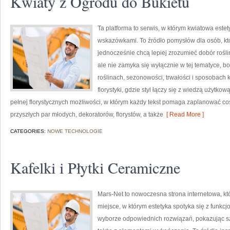
Kwiaty z Ogrodu do Bukietu
Ta platforma to serwis, w którym kwiatowa estet
wskazówkami. To źródło pomysłów dla osób, któr
jednocześnie chcą lepiej zrozumieć dobór rośli
ale nie zamyka się wyłącznie w tej tematyce, b
roślinach, sezonowości, trwałości i sposobach
florystyki, gdzie styl łączy się z wiedzą użytkow
pełnej florystycznych możliwości, w którym każdy tekst pomaga zaplanować co
przyszłych par młodych, dekoratorów, florystów, a także
[ Read More ]
CATEGORIES:
NOWE TECHNOLOGIE
Kafelki i Płytki Ceramiczne
Mars-Net to nowoczesna strona internetowa, kt
miejsce, w którym estetyka spotyka się z funkc
wyborze odpowiednich rozwiązań, pokazując sz