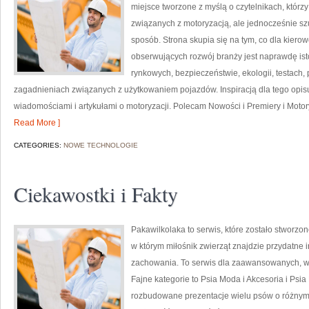
miejsce tworzone z myślą o czytelnikach, któr
związanych z motoryzacją, ale jednocześnie szu
sposób. Strona skupia się na tym, co dla kiero
obserwujących rozwój branży jest naprawdę ist
rynkowych, bezpieczeństwie, ekologii, testach
zagadnieniach związanych z użytkowaniem pojazdów. Inspiracją dla tego opisu j
wiadomościami i artykułami o motoryzacji. Polecam Nowości i Premiery i Motoryz
Read More ]
CATEGORIES:
NOWE TECHNOLOGIE
Ciekawostki i Fakty
Pakawilkolaka to serwis, które zostało stworzo
w którym miłośnik zwierząt znajdzie przydatne 
zachowania. To serwis dla zaawansowanych, w k
Fajne kategorie to Psia Moda i Akcesoria i Psi
rozbudowane prezentacje wielu psów o różnym