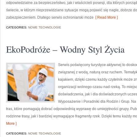
odpowiedzialne za bezpieczeństwo, jak i właścicieli posesji, dla których porząd
świecie, w którym nieprzewidziane sytuacje mogą pojawić się nagle, dobrze d
zabezpieczeniem. Dlatego serwis ochroniarski może
[ Read More ]
CATEGORIES:
NOWE TECHNOLOGIE
EkoPodróże – Wodny Styl Życia
Serwis poświęcony turystyce aktywnej to doskon
związanej z wodą, naturą oraz ruchem. Tematyk
kajakiem, dzięki czemu każdy czytelnik może z
organizacji wolnego czasu nad rzeką. To miej
doświadczenia, jak i dla doświadczonych uczes
Wyposażenie i Poradniki dla Rodzin i Grup. N
tras, które pomagają dobrać odpowiednią wyprawę do umiejętności grupy. Pub
rodzinne trasy, jak i bardziej wymagające fragmenty rzek. Dzięki temu każdy m
More ]
CATEGORIES:
NOWE TECHNOLOGIE