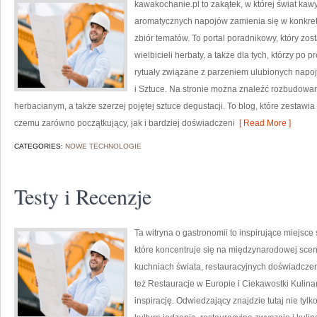
kawakochanie.pl to zakątek, w której świat kawy
aromatycznych napojów zamienia się w konkretne
zbiór tematów. To portal poradnikowy, który zos
wielbicieli herbaty, a także dla tych, którzy p
rytuały związane z parzeniem ulubionych napo
i Sztuce. Na stronie można znaleźć rozbudowa
herbacianym, a także szerzej pojętej sztuce degustacji. To blog, które zestawia
czemu zarówno początkujący, jak i bardziej doświadczeni
[ Read More ]
CATEGORIES:
NOWE TECHNOLOGIE
Testy i Recenzje
Ta witryna o gastronomii to inspirujące miejsce
które koncentruje się na międzynarodowej sceni
kuchniach świata, restauracyjnych doświadczeni
też Restauracje w Europie i Ciekawostki Kulinar
inspirację. Odwiedzający znajdzie tutaj nie tylko