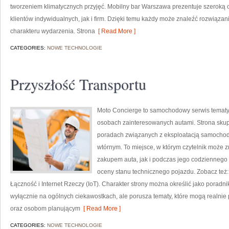
tworzeniem klimatycznych przyjęć. Mobilny bar Warszawa prezentuje szeroką 
klientów indywidualnych, jak i firm. Dzięki temu każdy może znaleźć rozwiąz
charakteru wydarzenia. Strona
[ Read More ]
CATEGORIES:
NOWE TECHNOLOGIE
Przyszłość Transportu
Moto Concierge to samochodowy serwis tematyc
osobach zainteresowanych autami. Strona skup
poradach związanych z eksploatacją samochod
wtórnym. To miejsce, w którym czytelnik może
zakupem auta, jak i podczas jego codziennego
oceny stanu technicznego pojazdu. Zobacz też:
Łączność i Internet Rzeczy (IoT). Charakter strony można określić jako poradn
wyłącznie na ogólnych ciekawostkach, ale porusza tematy, które mogą realn
oraz osobom planującym
[ Read More ]
CATEGORIES:
NOWE TECHNOLOGIE