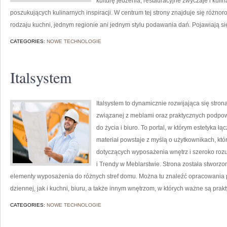
kulturę jedzenia, restauracyjne zwyczaje i kuli
poszukujących kulinarnych inspiracji. W centrum tej strony znajduje się różn
rodzaju kuchni, jednym regionie ani jednym stylu podawania dań. Pojawiają si
CATEGORIES:
NOWE TECHNOLOGIE
Italsystem
Italsystem to dynamicznie rozwijająca się strona
związanej z meblami oraz praktycznych podpow
do życia i biuro. To portal, w którym estetyka ł
materiał powstaje z myślą o użytkownikach, kt
dotyczących wyposażenia wnętrz i szeroko rozu
i Trendy w Meblarstwie. Strona została stworzo
elementy wyposażenia do różnych stref domu. Można tu znaleźć opracowania
dziennej, jak i kuchni, biuru, a także innym wnętrzom, w których ważne są prak
CATEGORIES:
NOWE TECHNOLOGIE