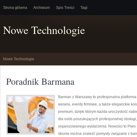
Strona główna
Archiwum
Spis Treści
Tagi
Nowe Technologie
Nowe Technologie
Poradnik Barmana
Barman z Warszawy to profesjonalna platforma
wesela, eventy firmowe, a także eleganckie kola
premium, dzięki którym każda uroczystość nabi
dla osób poszukujących profesjonalnej obsługi
organizowanego wydarzenia. Nowości to Piwo i 
stronie można znaleźć pomysły związane z ba