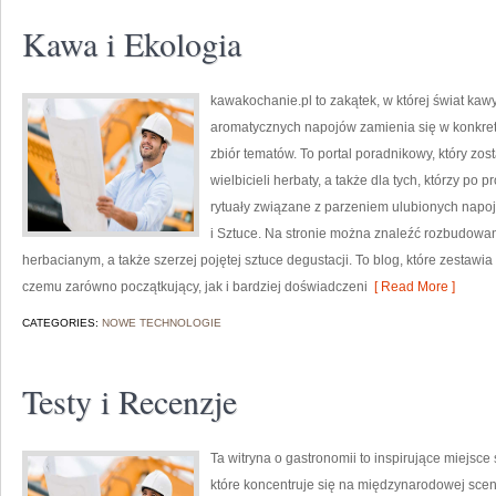
Kawa i Ekologia
kawakochanie.pl to zakątek, w której świat kawy
aromatycznych napojów zamienia się w konkretne
zbiór tematów. To portal poradnikowy, który zos
wielbicieli herbaty, a także dla tych, którzy p
rytuały związane z parzeniem ulubionych napo
i Sztuce. Na stronie można znaleźć rozbudowa
herbacianym, a także szerzej pojętej sztuce degustacji. To blog, które zestawia
czemu zarówno początkujący, jak i bardziej doświadczeni
[ Read More ]
CATEGORIES:
NOWE TECHNOLOGIE
Testy i Recenzje
Ta witryna o gastronomii to inspirujące miejsce
które koncentruje się na międzynarodowej sceni