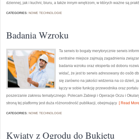
dziennej, jak i kuchni, biuru, a także innym wnętrzom, w których ważne są prak
CATEGORIES:
NOWE TECHNOLOGIE
Badania Wzroku
Ta serwis to bogaty merytorycznie serwis info
centralne miejsce zajmują zagadnienia związane 
badania wzroku oraz eksperta od doboru rozwią
widać, że jest to serwis adresowany do osób db
się zarówno na jakości widzenia na co dzień, 
łączy w sobie funkcję przewodnika oraz portalu
poszerzanie zakresu tematycznego. Polecam Zabiegi i Operacje Oczu i Okula
stroną tej platformy jest duża różnorodność publikacji, obejmujący
[ Read More
CATEGORIES:
NOWE TECHNOLOGIE
Kwiaty z Ogrodu do Bukietu