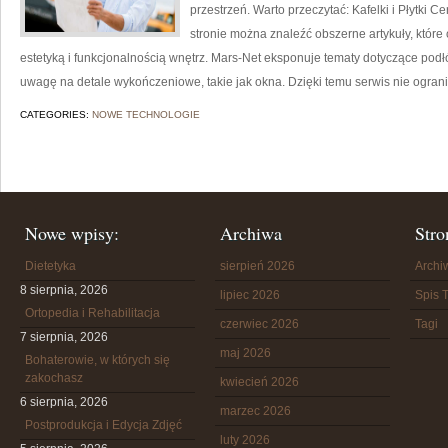
przestrzeń. Warto przeczytać: Kafelki i Płytki
stronie można znaleźć obszerne artykuły, które
estetyką i funkcjonalnością wnętrz. Mars-Net eksponuje tematy dotyczące pod
uwagę na detale wykończeniowe, takie jak okna. Dzięki temu serwis nie ogran
CATEGORIES:
NOWE TECHNOLOGIE
Nowe wpisy:
Archiwa
Stro
Dietetyka
sierpień 2026
Arch
8 sierpnia, 2026
lipiec 2026
Spis T
Ortopedia i Rehabilitacja
czerwiec 2026
Tagi
7 sierpnia, 2026
maj 2026
Bohaterowie, w których się
zakochasz
kwiecień 2026
6 sierpnia, 2026
marzec 2026
Postprodukcja i Edycja Zdjęć
luty 2026