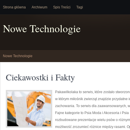
Strona główna
Archiwum
Spis Treści
Tagi
Nowe Technologie
Nowe Technologie
Ciekawostki i Fakty
Pakawilkolaka to serwis, które zostało stworzo
w którym miłośnik zwierząt znajdzie przydatne 
zachowania. To serwis dla zaawansowanych, w k
Fajne kategorie to Psia Moda i Akcesoria i Psi
rozbudowane prezentacje wielu psów o różnym
możliwość zrozumieć różnice między rasami. O