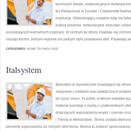
kuchniach świata, restauracyjnych doświadczeni
też Restauracje w Europie i Ciekawostki Kulinar
inspirację. Odwiedzający znajdzie tutaj nie tylko
kulturę jedzenia, restauracyjne zwyczaje i kuli
poszukujących kulinarnych inspiracji. W centrum tej strony znajduje się różn
rodzaju kuchni, jednym regionie ani jednym stylu podawania dań. Pojawiają si
CATEGORIES:
NOWE TECHNOLOGIE
Italsystem
Italsystem to dynamicznie rozwijająca się strona
związanej z meblami oraz praktycznych podpow
do życia i biuro. To portal, w którym estetyka ł
materiał powstaje z myślą o użytkownikach, kt
dotyczących wyposażenia wnętrz i szeroko rozu
i Trendy w Meblarstwie. Strona została stworzo
elementy wyposażenia do różnych stref domu. Można tu znaleźć opracowania