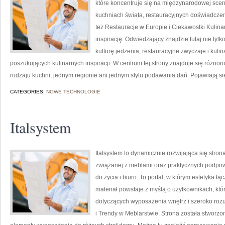
które koncentruje się na międzynarodowej sceni
kuchniach świata, restauracyjnych doświadczeni
też Restauracje w Europie i Ciekawostki Kulinar
inspirację. Odwiedzający znajdzie tutaj nie tylko
kulturę jedzenia, restauracyjne zwyczaje i kuli
poszukujących kulinarnych inspiracji. W centrum tej strony znajduje się różn
rodzaju kuchni, jednym regionie ani jednym stylu podawania dań. Pojawiają si
CATEGORIES:
NOWE TECHNOLOGIE
Italsystem
Italsystem to dynamicznie rozwijająca się strona
związanej z meblami oraz praktycznych podpow
do życia i biuro. To portal, w którym estetyka ł
materiał powstaje z myślą o użytkownikach, kt
dotyczących wyposażenia wnętrz i szeroko rozu
i Trendy w Meblarstwie. Strona została stworzo