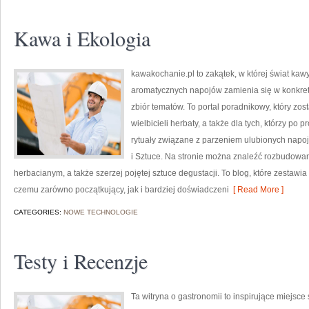
Kawa i Ekologia
kawakochanie.pl to zakątek, w której świat kawy
aromatycznych napojów zamienia się w konkretne
zbiór tematów. To portal poradnikowy, który zos
wielbicieli herbaty, a także dla tych, którzy p
rytuały związane z parzeniem ulubionych napo
i Sztuce. Na stronie można znaleźć rozbudowa
herbacianym, a także szerzej pojętej sztuce degustacji. To blog, które zestawia
czemu zarówno początkujący, jak i bardziej doświadczeni
[ Read More ]
CATEGORIES:
NOWE TECHNOLOGIE
Testy i Recenzje
Ta witryna o gastronomii to inspirujące miejsce