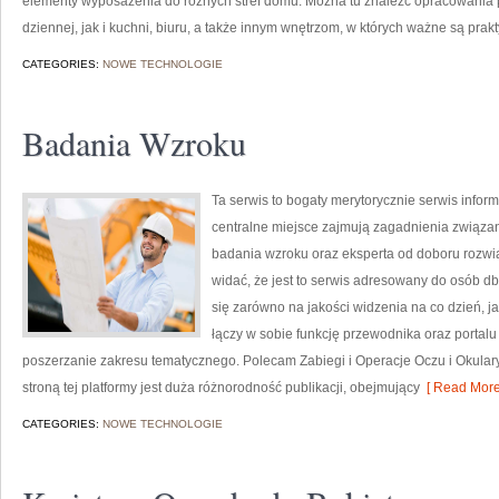
elementy wyposażenia do różnych stref domu. Można tu znaleźć opracowania
dziennej, jak i kuchni, biuru, a także innym wnętrzom, w których ważne są prak
CATEGORIES:
NOWE TECHNOLOGIE
Badania Wzroku
Ta serwis to bogaty merytorycznie serwis info
centralne miejsce zajmują zagadnienia związane 
badania wzroku oraz eksperta od doboru rozwią
widać, że jest to serwis adresowany do osób db
się zarówno na jakości widzenia na co dzień, 
łączy w sobie funkcję przewodnika oraz portalu
poszerzanie zakresu tematycznego. Polecam Zabiegi i Operacje Oczu i Okula
stroną tej platformy jest duża różnorodność publikacji, obejmujący
[ Read More
CATEGORIES:
NOWE TECHNOLOGIE