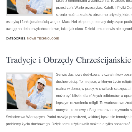
także z elementami wykończenia. To źródło ins
przestrzeń. Warto przeczytać: Kafelki i Płytki
stronie można znaleźć obszerne artykuły, które
estetyką i funkcjonalnością wnętrz. Mars-Net eksponuje tematy dotyczące pod
uwagę na detale wykończeniowe, takie jak okna. Dzięki temu serwis nie ogran
CATEGORIES:
NOWE TECHNOLOGIE
Tradycje i Obrzędy Chrześcijańskie
Serwis duchowy dedykowany czytelników poszuk
duchowością. To miejsce, w którym życie religij
realna w domu, w pracy, w chwilach szczęścia i
może być bliskie dla różnych odbiorców, a opr
lepszym rozumieniu religii. To wartościowe źród
namysłu, rozmowy z Bogiem oraz odkrywania se
Świadectwa Wierzących. Portal rozwija przestrzeń, w której łączą się tematy bi
problemy życia duchowego. Dzięki temu użytkownik może nie tylko poszerzać