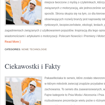
miejsce tworzone z myślą o czytelnikach, któr
związanych z motoryzacją, ale jednocześnie szu
sposób. Strona skupia się na tym, co dla kiero
obserwujących rozwój branży jest naprawdę ist
rynkowych, bezpieczeństwie, ekologii, testach
zagadnieniach związanych z użytkowaniem pojazdów. Inspiracją dla tego opisu j
wiadomościami i artykułami o motoryzacji. Polecam Nowości i Premiery i Motoryz
Read More ]
CATEGORIES:
NOWE TECHNOLOGIE
Ciekawostki i Fakty
Pakawilkolaka to serwis, które zostało stworzo
w którym miłośnik zwierząt znajdzie przydatne 
zachowania. To serwis dla zaawansowanych, w k
Fajne kategorie to Psia Moda i Akcesoria i Psi
rozbudowane prezentacje wielu psów o różnym