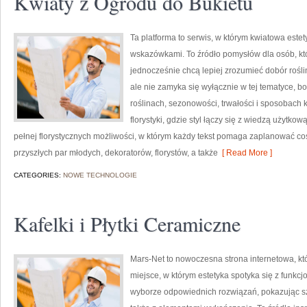
Kwiaty z Ogrodu do Bukietu
Ta platforma to serwis, w którym kwiatowa estet
wskazówkami. To źródło pomysłów dla osób, któr
jednocześnie chcą lepiej zrozumieć dobór rośli
ale nie zamyka się wyłącznie w tej tematyce, b
roślinach, sezonowości, trwałości i sposobach
florystyki, gdzie styl łączy się z wiedzą użytkow
pełnej florystycznych możliwości, w którym każdy tekst pomaga zaplanować co
przyszłych par młodych, dekoratorów, florystów, a także
[ Read More ]
CATEGORIES:
NOWE TECHNOLOGIE
Kafelki i Płytki Ceramiczne
Mars-Net to nowoczesna strona internetowa, kt
miejsce, w którym estetyka spotyka się z funkc
wyborze odpowiednich rozwiązań, pokazując sz