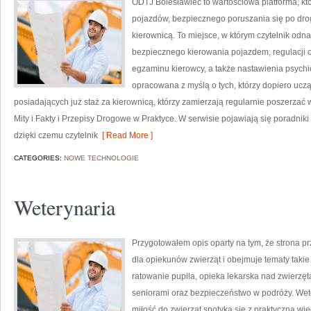
ODTJ Bolesławiec to wartościowa platforma, k
pojazdów, bezpiecznego poruszania się po dro
kierownicą. To miejsce, w którym czytelnik odn
bezpiecznego kierowania pojazdem, regulacji 
egzaminu kierowcy, a także nastawienia psychi
opracowana z myślą o tych, którzy dopiero uczą
posiadających już staż za kierownicą, którzy zamierzają regularnie poszerzać 
Mity i Fakty i Przepisy Drogowe w Praktyce. W serwisie pojawiają się poradn
dzięki czemu czytelnik
[ Read More ]
CATEGORIES:
NOWE TECHNOLOGIE
Weterynaria
Przygotowałem opis oparty na tym, że strona prz
dla opiekunów zwierząt i obejmuje tematy takie j
ratowanie pupila, opieka lekarska nad zwierzę
seniorami oraz bezpieczeństwo w podróży. Wete
miłość do zwierząt spotyka się z praktyczną wie