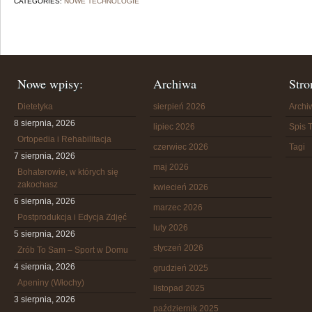
CATEGORIES:
NOWE TECHNOLOGIE
Nowe wpisy:
Archiwa
Stro
Dietetyka
sierpień 2026
Arch
8 sierpnia, 2026
lipiec 2026
Spis T
Ortopedia i Rehabilitacja
czerwiec 2026
Tagi
7 sierpnia, 2026
maj 2026
Bohaterowie, w których się
zakochasz
kwiecień 2026
6 sierpnia, 2026
marzec 2026
Postprodukcja i Edycja Zdjęć
luty 2026
5 sierpnia, 2026
styczeń 2026
Zrób To Sam – Sport w Domu
4 sierpnia, 2026
grudzień 2025
Apeniny (Włochy)
listopad 2025
3 sierpnia, 2026
październik 2025