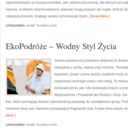
odpowiedzialne za bezpieczeństwo, jak i właścicieli posesji, dla których porząd
świecie, w którym nieprzewidziane sytuacje mogą pojawić się nagle, dobrze d
zabezpieczeniem. Dlatego serwis ochroniarski może
[ Read More ]
CATEGORIES:
NOWE TECHNOLOGIE
EkoPodróże – Wodny Styl Życia
Serwis poświęcony turystyce aktywnej to doskon
związanej z wodą, naturą oraz ruchem. Tematyk
kajakiem, dzięki czemu każdy czytelnik może z
organizacji wolnego czasu nad rzeką. To miej
doświadczenia, jak i dla doświadczonych uczes
Wyposażenie i Poradniki dla Rodzin i Grup. N
tras, które pomagają dobrać odpowiednią wyprawę do umiejętności grupy. Pub
rodzinne trasy, jak i bardziej wymagające fragmenty rzek. Dzięki temu każdy m
More ]
CATEGORIES:
NOWE TECHNOLOGIE