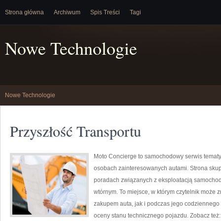
Strona główna
Archiwum
Spis Treści
Tagi
Nowe Technologie
Nowe Technologie
Przyszłość Transportu
Moto Concierge to samochodowy serwis tematyc
osobach zainteresowanych autami. Strona skup
poradach związanych z eksploatacją samochod
wtórnym. To miejsce, w którym czytelnik może
zakupem auta, jak i podczas jego codziennego
oceny stanu technicznego pojazdu. Zobacz też: