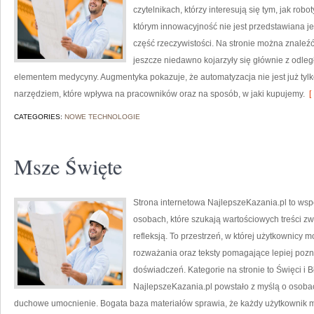
czytelnikach, którzy interesują się tym, jak rob
którym innowacyjność nie jest przedstawiana je
część rzeczywistości. Na stronie można znaleź
jeszcze niedawno kojarzyły się głównie z odległą
elementem medycyny. Augmentyka pokazuje, że automatyzacja nie jest już tylko
narzędziem, które wpływa na pracowników oraz na sposób, w jaki kupujemy.
[ 
CATEGORIES:
NOWE TECHNOLOGIE
Msze Święte
Strona internetowa NajlepszeKazania.pl to wsp
osobach, które szukają wartościowych treści zw
refleksją. To przestrzeń, w której użytkownicy
rozważania oraz teksty pomagające lepiej po
doświadczeń. Kategorie na stronie to Święci i Bł
NajlepszeKazania.pl powstało z myślą o osobach
duchowe umocnienie. Bogata baza materiałów sprawia, że każdy użytkownik m