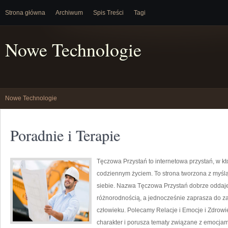
Strona główna
Archiwum
Spis Treści
Tagi
Nowe Technologie
Nowe Technologie
Poradnie i Terapie
Tęczowa Przystań to internetowa przystań, w kt
codziennym życiem. To strona tworzona z myślą
siebie. Nazwa Tęczowa Przystań dobrze oddaje 
różnorodnością, a jednocześnie zaprasza do zat
człowieku. Polecamy Relacje i Emocje i Zdrowi
charakter i porusza tematy związane z emocjami