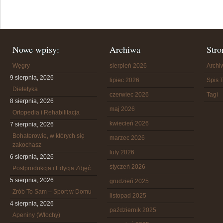
Nowe wpisy:
Archiwa
Stro
Węgry
sierpień 2026
Arch
9 sierpnia, 2026
lipiec 2026
Spis T
Dietetyka
czerwiec 2026
Tagi
8 sierpnia, 2026
maj 2026
Ortopedia i Rehabilitacja
kwiecień 2026
7 sierpnia, 2026
Bohaterowie, w których się
marzec 2026
zakochasz
luty 2026
6 sierpnia, 2026
styczeń 2026
Postprodukcja i Edycja Zdjęć
5 sierpnia, 2026
grudzień 2025
Zrób To Sam – Sport w Domu
listopad 2025
4 sierpnia, 2026
październik 2025
Apeniny (Włochy)