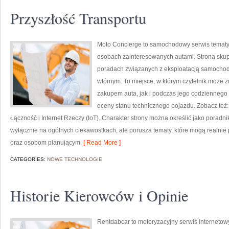
Przyszłość Transportu
Moto Concierge to samochodowy serwis tematyc
osobach zainteresowanych autami. Strona skup
poradach związanych z eksploatacją samochod
wtórnym. To miejsce, w którym czytelnik może
zakupem auta, jak i podczas jego codziennego
oceny stanu technicznego pojazdu. Zobacz też:
Łączność i Internet Rzeczy (IoT). Charakter strony można określić jako poradn
wyłącznie na ogólnych ciekawostkach, ale porusza tematy, które mogą realn
oraz osobom planującym
[ Read More ]
CATEGORIES:
NOWE TECHNOLOGIE
Historie Kierowców i Opinie
Rentdabcar to motoryzacyjny serwis internetow