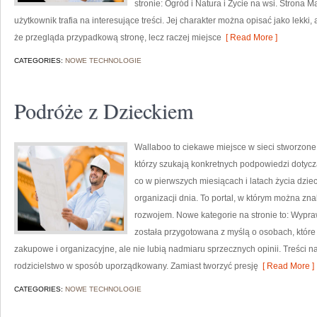
stronie: Ogród i Natura i Życie na wsi. Strona 
użytkownik trafia na interesujące treści. Jej charakter można opisać jako lekki,
że przegląda przypadkową stronę, lecz raczej miejsce
[ Read More ]
CATEGORIES:
NOWE TECHNOLOGIE
Podróże z Dzieckiem
Wallaboo to ciekawe miejsce w sieci stworzone
którzy szukają konkretnych podpowiedzi dotyczą
co w pierwszych miesiącach i latach życia dzi
organizacji dnia. To portal, w którym można z
rozwojem. Nowe kategorie na stronie to: Wypra
została przygotowana z myślą o osobach, któr
zakupowe i organizacyjne, ale nie lubią nadmiaru sprzecznych opinii. Treści
rodzicielstwo w sposób uporządkowany. Zamiast tworzyć presję
[ Read More ]
CATEGORIES:
NOWE TECHNOLOGIE