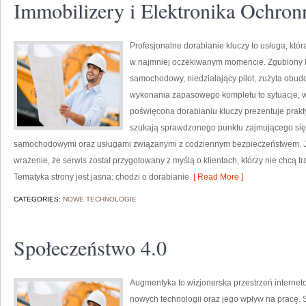
Immobilizery i Elektronika Ochron
Profesjonalne dorabianie kluczy to usługa, któ
w najmniej oczekiwanym momencie. Zgubiony k
samochodowy, niedziałający pilot, zużyta obu
wykonania zapasowego kompletu to sytuacje, w 
poświęcona dorabianiu kluczy prezentuje prakt
szukają sprawdzonego punktu zajmującego się
samochodowymi oraz usługami związanymi z codziennym bezpieczeństwem. Ju
wrażenie, że serwis został przygotowany z myślą o klientach, którzy nie chcą t
Tematyka strony jest jasna: chodzi o dorabianie
[ Read More ]
CATEGORIES:
NOWE TECHNOLOGIE
Społeczeństwo 4.0
Augmentyka to wizjonerska przestrzeń internet
nowych technologii oraz jego wpływ na pracę. 