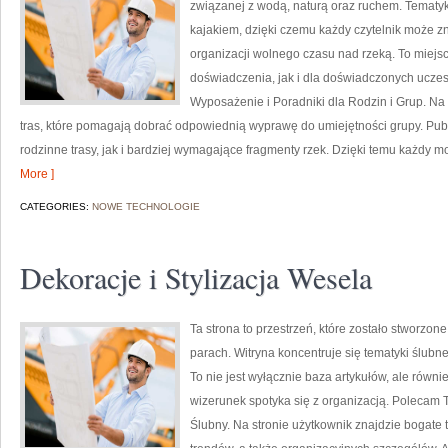
związanej z wodą, naturą oraz ruchem. Tematyk
kajakiem, dzięki czemu każdy czytelnik może z
organizacji wolnego czasu nad rzeką. To miej
doświadczenia, jak i dla doświadczonych uczes
Wyposażenie i Poradniki dla Rodzin i Grup. N
tras, które pomagają dobrać odpowiednią wyprawę do umiejętności grupy. Pub
rodzinne trasy, jak i bardziej wymagające fragmenty rzek. Dzięki temu każdy m
More ]
CATEGORIES:
NOWE TECHNOLOGIE
Dekoracje i Stylizacja Wesela
Ta strona to przestrzeń, które zostało stworzon
parach. Witryna koncentruje się tematyki ślubn
To nie jest wyłącznie baza artykułów, ale równ
wizerunek spotyka się z organizacją. Polecam Tr
Ślubny. Na stronie użytkownik znajdzie bogate 