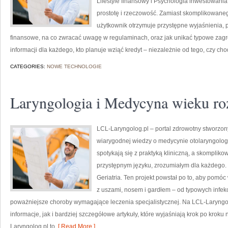
Lifestyle finansowy i Psychologia inwestowania
prostotę i rzeczowość. Zamiast skomplikowan
użytkownik otrzymuje przystępne wyjaśnienia, p
finansowe, na co zwracać uwagę w regulaminach, oraz jak unikać typowe zagroż
informacji dla każdego, kto planuje wziąć kredyt – niezależnie od tego, czy cho
CATEGORIES:
NOWE TECHNOLOGIE
Laryngologia i Medycyna wieku r
LCL-Laryngolog.pl – portal zdrowotny stworzony
wiarygodnej wiedzy o medycynie otolaryngologi
spotykają się z praktyką kliniczną, a skompli
przystępnym języku, zrozumiałym dla każdego. 
Geriatria. Ten projekt powstał po to, aby pom
z uszami, nosem i gardłem – od typowych infekc
poważniejsze choroby wymagające leczenia specjalistycznej. Na LCL-Laryng
informacje, jak i bardziej szczegółowe artykuły, które wyjaśniają krok po kroku 
Laryngolog.pl to
[ Read More ]