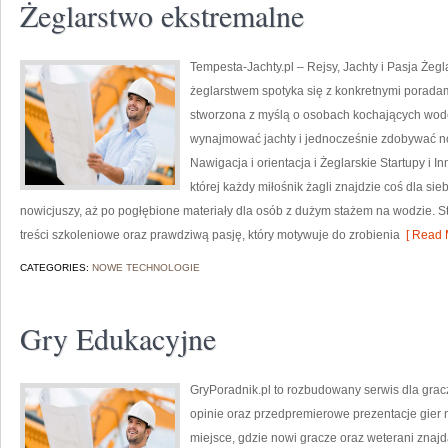
Żeglarstwo ekstremalne
Tempesta-Jachty.pl – Rejsy, Jachty i Pasja Żegl
żeglarstwem spotyka się z konkretnymi poradam
stworzona z myślą o osobach kochających wodę
wynajmować jachty i jednocześnie zdobywać n
Nawigacja i orientacja i Żeglarskie Startupy i I
której każdy miłośnik żagli znajdzie coś dla s
nowicjuszy, aż po pogłębione materiały dla osób z dużym stażem na wodzie. St
treści szkoleniowe oraz prawdziwą pasję, który motywuje do zrobienia
[ Read 
CATEGORIES:
NOWE TECHNOLOGIE
Gry Edukacyjne
GryPoradnik.pl to rozbudowany serwis dla graczy
opinie oraz przedpremierowe prezentacje gier 
miejsce, gdzie nowi gracze oraz weterani znaj