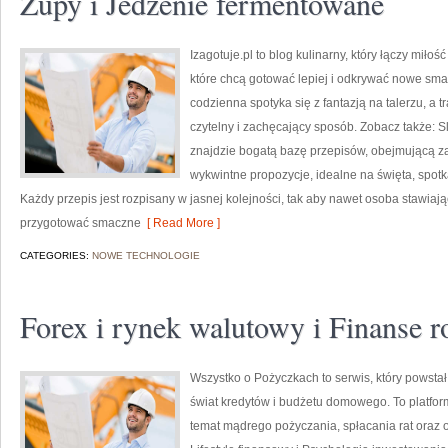
Zupy i Jedzenie fermentowane
Izagotuje.pl to blog kulinarny, który łączy miło
które chcą gotować lepiej i odkrywać nowe smak
codzienna spotyka się z fantazją na talerzu, a 
czytelny i zachęcający sposób. Zobacz także: S
znajdzie bogatą bazę przepisów, obejmującą za
wykwintne propozycje, idealne na święta, spotka
Każdy przepis jest rozpisany w jasnej kolejności, tak aby nawet osoba stawiaj
przygotować smaczne
[ Read More ]
CATEGORIES:
NOWE TECHNOLOGIE
Forex i rynek walutowy i Finanse r
Wszystko o Pożyczkach to serwis, który powstał
świat kredytów i budżetu domowego. To platfor
temat mądrego pożyczania, spłacania rat oraz 