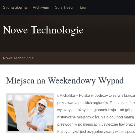
Strona główna
Archiwum
Spis Treści
Tagi
Nowe Technologie
Nowe Technologie
Miejsca na Weekendowy Wypad
uMichalika – Polska w podróży to serwis krajozn
poznawania polskich regionów. To przestrzeń, w
wyjazdy po różnych regionach kraju – od gór pr
historyczne miejscowości. Na blogu pod mark
przewodniki po miejscach, użyteczne tipy oraz 
Każdy artykuł jest przygotowywany w taki spos