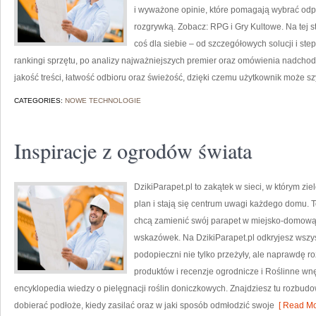
i wyważone opinie, które pomagają wybrać odpo
rozgrywką. Zobacz: RPG i Gry Kultowe. Na tej 
coś dla siebie – od szczegółowych solucji i ste
rankingi sprzętu, po analizy najważniejszych premier oraz omówienia nadchodz
jakość treści, łatwość odbioru oraz świeżość, dzięki czemu użytkownik może s
CATEGORIES:
NOWE TECHNOLOGIE
Inspiracje z ogrodów świata
DzikiParapet.pl to zakątek w sieci, w którym z
plan i stają się centrum uwagi każdego domu. T
chcą zamienić swój parapet w miejsko-domową
wskazówek. Na DzikiParapet.pl odkryjesz wszys
podopieczni nie tylko przeżyły, ale naprawdę 
produktów i recenzje ogrodnicze i Roślinne wnęt
encyklopedia wiedzy o pielęgnacji roślin doniczkowych. Znajdziesz tu rozbudowa
dobierać podłoże, kiedy zasilać oraz w jaki sposób odmłodzić swoje
[ Read Mo