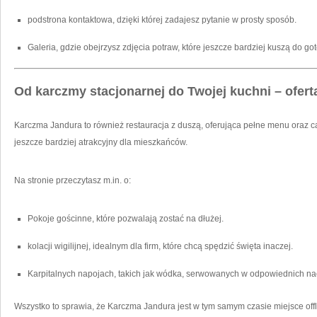
podstrona kontaktowa, dzięki której zadajesz pytanie w prosty sposób.
Galeria, gdzie obejrzysz zdjęcia potraw, które jeszcze bardziej kuszą do g
Od karczmy stacjonarnej do Twojej kuchni – ofert
Karczma Jandura to również restauracja z duszą, oferująca pełne menu oraz cat
jeszcze bardziej atrakcyjny dla mieszkańców.
Na stronie przeczytasz m.in. o:
Pokoje gościnne, które pozwalają zostać na dłużej.
kolacji wigilijnej, idealnym dla firm, które chcą spędzić święta inaczej.
Karpitalnych napojach, takich jak wódka, serwowanych w odpowiednich n
Wszystko to sprawia, że Karczma Jandura jest w tym samym czasie miejsce off