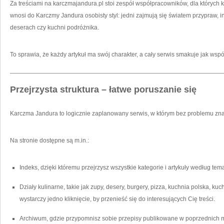
Za treściami na karczmajandura.pl stoi zespół współpracowników, dla których k
wnosi do Karczmy Jandura osobisty styl: jedni zajmują się światem przypraw, i
deserach czy kuchni podróżnika.
To sprawia, że każdy artykuł ma swój charakter, a cały serwis smakuje jak wspó
Przejrzysta struktura – łatwe poruszanie się
Karczma Jandura to logicznie zaplanowany serwis, w którym bez problemu znaj
Na stronie dostępne są m.in.:
Indeks, dzięki któremu przejrzysz wszystkie kategorie i artykuły według tema
Działy kulinarne, takie jak zupy, desery, burgery, pizza, kuchnia polska, kuch
wystarczy jedno kliknięcie, by przenieść się do interesujących Cię treści.
Archiwum, gdzie przypomnisz sobie przepisy publikowane w poprzednich 