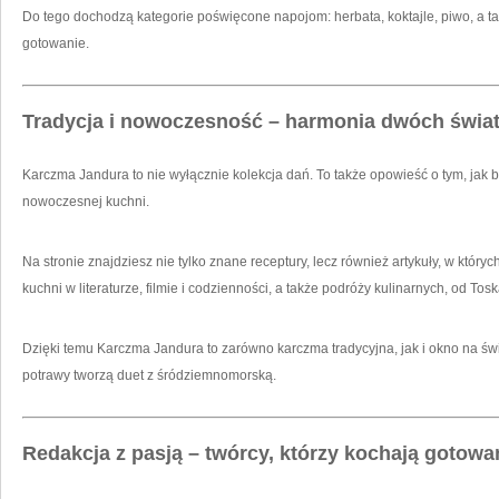
Do tego dochodzą kategorie poświęcone napojom: herbata, koktajle, piwo, a ta
gotowanie.
Tradycja i nowoczesność – harmonia dwóch świa
Karczma Jandura to nie wyłącznie kolekcja dań. To także opowieść o tym, ja
nowoczesnej kuchni.
Na stronie znajdziesz nie tylko znane receptury, lecz również artykuły, w któryc
kuchni w literaturze, filmie i codzienności, a także podróży kulinarnych, od Tos
Dzięki temu Karczma Jandura to zarówno karczma tradycyjna, jak i okno na świa
potrawy tworzą duet z śródziemnomorską.
Redakcja z pasją – twórcy, którzy kochają gotow