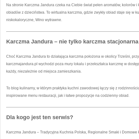
Na stronie Karczma Jandura czeka na Ciebie świat pełen aromatów, kolorów i 
obiadów z dzieciństwa. To wirtualna karczma, gdzie zwykły obiad staje się w k
niskokaloryczne, Wino wytrawne.
Karczma Jandura – nie tylko karczma stacjonarna
Choć Karczma Jandura to działająca karczma położona w okolicy Trześni, przy 
karczmajandura.pl wychodzi poza mury lokalu i przekształca karczmę w dostę
każdy, niezależnie od miejsca zamieszkania.
To blog kulinarny, w którym praktyka kuchni zawodowej łączy się z rodzinnośc
inspirowane menu restauracji, jak i łatwe propozycje na codzienny obiad.
Dla kogo jest ten serwis?
Karczma Jandura – Tradycyjna Kuchnia Polska, Regionalne Smaki i Domowe Pr