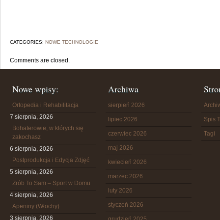
CATEGORIES:
NOWE TECHNOLOGIE
Comments are closed.
Nowe wpisy:
Archiwa
Stro
Ortopedia i Rehabilitacja
sierpień 2026
Arch
7 sierpnia, 2026
lipiec 2026
Spis T
Bohaterowie, w których się
czerwiec 2026
Tagi
zakochasz
maj 2026
6 sierpnia, 2026
Postprodukcja i Edycja Zdjęć
kwiecień 2026
5 sierpnia, 2026
marzec 2026
Zrób To Sam – Sport w Domu
luty 2026
4 sierpnia, 2026
styczeń 2026
Apeniny (Włochy)
3 sierpnia, 2026
grudzień 2025