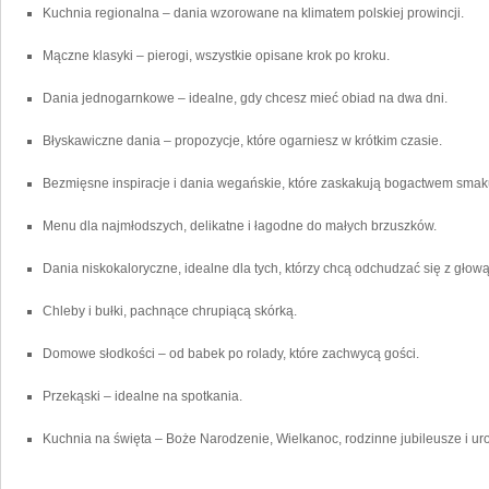
Kuchnia regionalna – dania wzorowane na klimatem polskiej prowincji.
Mączne klasyki – pierogi, wszystkie opisane krok po kroku.
Dania jednogarnkowe – idealne, gdy chcesz mieć obiad na dwa dni.
Błyskawiczne dania – propozycje, które ogarniesz w krótkim czasie.
Bezmięsne inspiracje i dania wegańskie, które zaskakują bogactwem smak
Menu dla najmłodszych, delikatne i łagodne do małych brzuszków.
Dania niskokaloryczne, idealne dla tych, którzy chcą odchudzać się z głową
Chleby i bułki, pachnące chrupiącą skórką.
Domowe słodkości – od babek po rolady, które zachwycą gości.
Przekąski – idealne na spotkania.
Kuchnia na święta – Boże Narodzenie, Wielkanoc, rodzinne jubileusze i ur